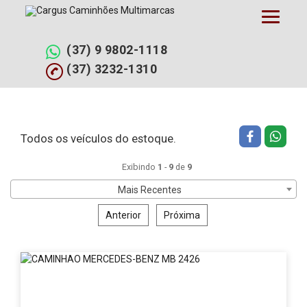
Pular
Filtrar busca
Limpar filtros
para
o
conteúdo
(37) 9 9802-1118
(37) 3232-1310
Todos os veículos do estoque.
Exibindo
1
-
9
de
9
Mais Recentes
Anterior
Próxima